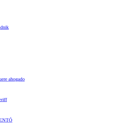
udnik
muere ahogado
riff
DENTÓ