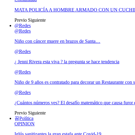
MATA POLICÍA A HOMBRE ARMADO CON UN CUCHI
Previo
Siguiente
@Redes
@Redes
Niño con cáncer muere en brazos de Santa…
@Redes
¿ Jenni Rivera esta viva ? la pregunta se hace tendencia
@Redes
Niño de 9 años es contratado para decorar un Restaurante con s
@Redes
¿Cuántos números ves? El desafío matemático que causa furor e
Previo
Siguiente
Política
OPINION
Iglús sanitizantes la gran estafa ante Covid-19