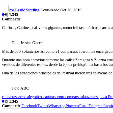
Por
Leslie Sterling
Actualizado
Oct 28, 2019
0
1,345
Compartir
Catrinas, Catrines, calaveras gigantes, motociclistas, músicos, carros 
Foto:Jessica Guerra
Más de 570 voluntarios así como 21 comparsas, fueron los encargados d
Durante una hora aproximadamente las calles Zaragoza y Zuazua estuvi
vestidos de diferentes estilos, desde la época prehispánica hasta los t
Una de las atracciones principales del festival fueron tres calaveras de
Foto:ABC
calaveras
carros alegoricos
catrinas
centro
comparsas
danzantes
epoca Pre
0
1,345
Compartir
Facebook
Twitter
WhatsApp
Pinterest
Email
Telegram
Impri