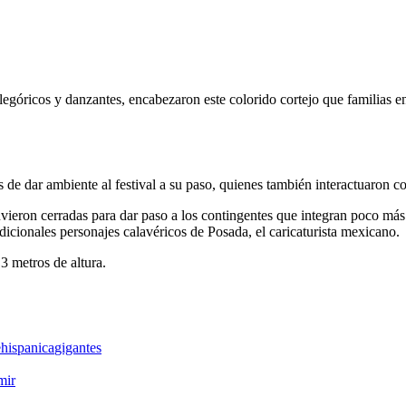
alegóricos y danzantes, encabezaron este colorido cortejo que familias e
e dar ambiente al festival a su paso, quienes también interactuaron con
eron cerradas para dar paso a los contingentes que integran poco más 
radicionales personajes calavéricos de Posada, el caricaturista mexicano.
 3 metros de altura.
hispanica
gigantes
mir