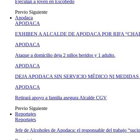
Ejecutan a joven en Escobedo
Previo
Siguiente
Apodaca
APODACA
EXHIBEN A ALCALDE DE APODACA POR RIFA “CH
APODACA
Ataque a domicilio deja 2 niños heridos y 1 adulto.
APODACA
DEJA APODACA SIN SERVICIO MÉDICO NI MEDIDA
APODACA
Retirará apoyo a familia asegura Alcalde CGV
Previo
Siguiente
Reportajes
Reportajes
Jefe de Alcoholes de Apodaca: el responsable del trabajo “suci