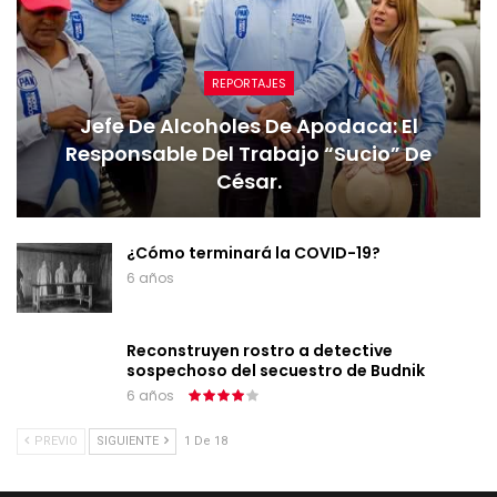
REPORTAJES
Jefe De Alcoholes De Apodaca: El
Responsable Del Trabajo “sucio” De
César.
¿Cómo terminará la COVID-19?
6 años
Reconstruyen rostro a detective
sospechoso del secuestro de Budnik
6 años
PREVIO
SIGUIENTE
1 De 18