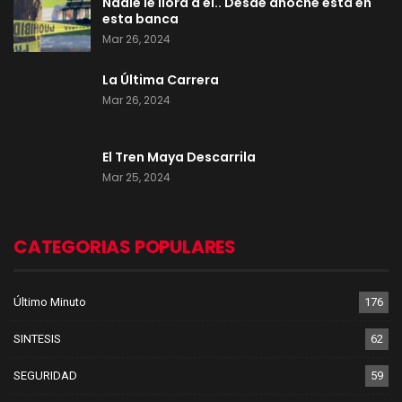
Nadie le llora a él.. Desde anoche está en
esta banca
Mar 26, 2024
La Última Carrera
Mar 26, 2024
El Tren Maya Descarrila
Mar 25, 2024
CATEGORIAS POPULARES
Último Minuto
176
SINTESIS
62
SEGURIDAD
59