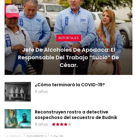
REPORTAJES
Jefe De Alcoholes De Apodaca: El
Responsable Del Trabajo “sucio” De
César.
¿Cómo terminará la COVID-19?
6 años
Reconstruyen rostro a detective
sospechoso del secuestro de Budnik
6 años
PREVIO
SIGUIENTE
1 De 18