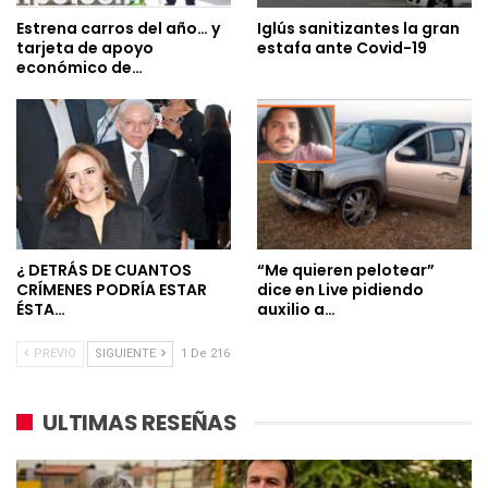
Estrena carros del año… y
Iglús sanitizantes la gran
tarjeta de apoyo
estafa ante Covid-19
económico de…
¿ DETRÁS DE CUANTOS
“Me quieren pelotear”
CRÍMENES PODRÍA ESTAR
dice en Live pidiendo
ÉSTA…
auxilio a…
PREVIO
SIGUIENTE
1 De 216
ULTIMAS RESEÑAS