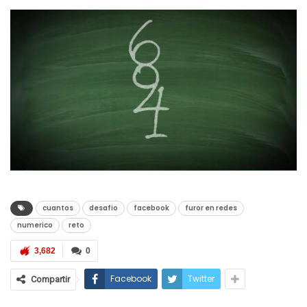
cuantos
desafio
facebook
furor en redes
numerico
reto
3,682
0
Facebook
Twitter
Compartir