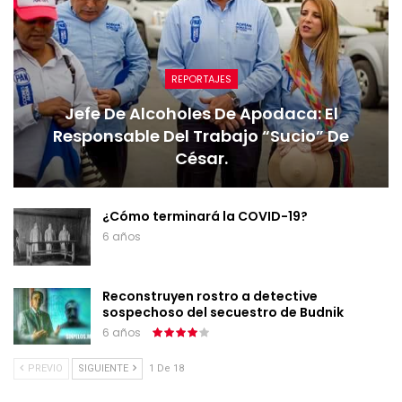
REPORTAJES
Jefe De Alcoholes De Apodaca: El
Responsable Del Trabajo “sucio” De
César.
¿Cómo terminará la COVID-19?
6 años
Reconstruyen rostro a detective
sospechoso del secuestro de Budnik
6 años
PREVIO
SIGUIENTE
1 De 18