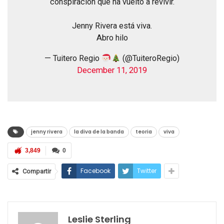
conspiración que ha vuelto a revivir.
Jenny Rivera está viva.
Abro hilo
— Tuitero Regio
(@TuiteroRegio)
December 11, 2019
jenny rivera
la diva de la banda
teoria
viva
3,849
0
Facebook
Twitter
Compartir
Leslie Sterling