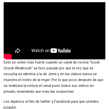
Esto se volvió mas fuerte cuando un canal de cocina “Icook
Ucook Weallcook” se hizo popular por que la voz que se
escucha es idéntica a la de Jenni y en los videos nunca se
muestra el rostro de la mujer. Por lo que poco después de que
se viralizara la noticia el canal puso todos sus videos en
privado, levantando aun más las sospechas.
Les dejamos el hilo de twitter y Facebook para que ustedes
juzguen.