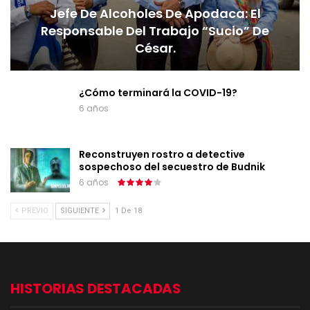
Jefe De Alcoholes De Apodaca: El
Responsable Del Trabajo “sucio” De
César.
¿Cómo terminará la COVID-19?
6 años
Reconstruyen rostro a detective
sospechoso del secuestro de Budnik
6 años
PREVIO
SIGUIENTE
1 De 18
HISTORIAS DESTACADAS