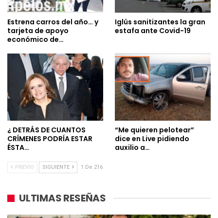
Estrena carros del año… y
Iglús sanitizantes la gran
tarjeta de apoyo
estafa ante Covid-19
económico de…
¿ DETRÁS DE CUANTOS
“Me quieren pelotear”
CRÍMENES PODRÍA ESTAR
dice en Live pidiendo
ÉSTA…
auxilio a…
PREVIO
SIGUIENTE
1 De 216
ULTIMAS RESEÑAS