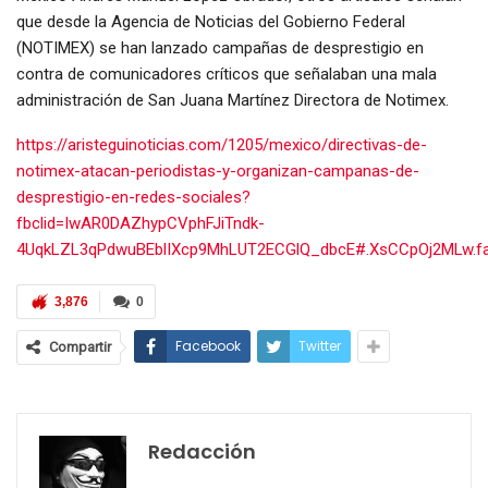
que desde la Agencia de Noticias del Gobierno Federal
(NOTIMEX) se han lanzado campañas de desprestigio en
contra de comunicadores críticos que señalaban una mala
administración de San Juana Martínez Directora de Notimex.
https://aristeguinoticias.com/1205/mexico/directivas-de-
notimex-atacan-periodistas-y-organizan-campanas-de-
desprestigio-en-redes-sociales?
fbclid=IwAR0DAZhypCVphFJiTndk-
4UqkLZL3qPdwuBEblIXcp9MhLUT2ECGlQ_dbcE#.XsCCpOj2MLw.f
3,876
0
Facebook
Twitter
Compartir
Redacción