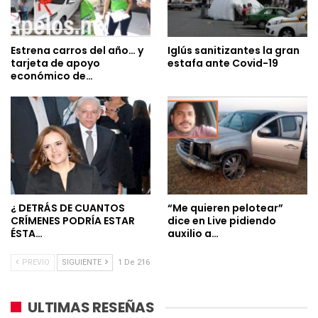
Estrena carros del año… y
Iglús sanitizantes la gran
tarjeta de apoyo
estafa ante Covid-19
económico de…
¿ DETRÁS DE CUANTOS
“Me quieren pelotear”
CRÍMENES PODRÍA ESTAR
dice en Live pidiendo
ÉSTA…
auxilio a…
PREVIO
SIGUIENTE
1 De 216
ULTIMAS RESEÑAS