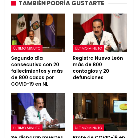
TAMBIÉN PODRÍA GUSTARTE
ÚLTIMO MINUTO
ÚLTIMO MINUTO
Segundo día
Registra Nuevo León
consecutivo con 20
más de 800
fallecimientos y más
contagios y 20
de 800 casos por
defunciones
COVID-19 en NL
ÚLTIMO MINUTO
ÚLTIMO MINUTO
Se disparan muertes
Brote de COVID-19 en