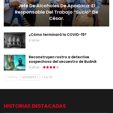
Jefe De Alcoholes De Apodaca: El
Responsable Del Trabajo “sucio” De
César.
¿Cómo terminará la COVID-19?
6 años
Reconstruyen rostro a detective
sospechoso del secuestro de Budnik
6 años
PREVIO
SIGUIENTE
1 De 18
HISTORIAS DESTACADAS