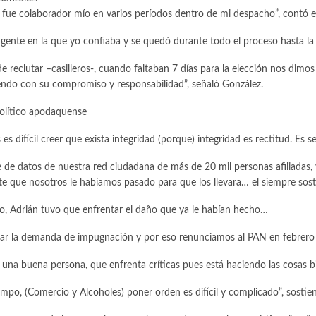
, fue colaborador mío en varios períodos dentro de mi despacho”, contó el
a gente en la que yo confiaba y se quedó durante todo el proceso hasta la
 de reclutar –casilleros-, cuando faltaban 7 días para la elección nos dim
ndo con su compromiso y responsabilidad”, señaló González.
político apodaquense
es difícil creer que exista integridad (porque) integridad es rectitud. Es 
se de datos de nuestra red ciudadana de más de 20 mil personas afiliadas,
ente que nosotros le habíamos pasado para que los llevara… el siempre so
go, Adrián tuvo que enfrentar el daño que ya le habían hecho…
irmar la demanda de impugnación y por eso renunciamos al PAN en febrero
s una buena persona, que enfrenta críticas pues está haciendo las cosas 
po, (Comercio y Alcoholes) poner orden es difícil y complicado”, sostiene