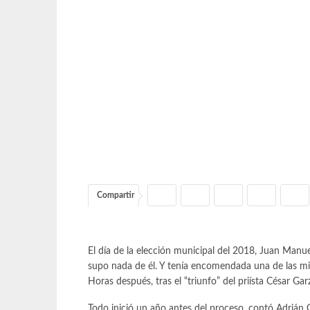
Compartir
El día de la elección municipal del 2018, Juan Manue
supo nada de él. Y tenía encomendada una de las misi
Horas después, tras el “triunfo” del priísta César G
Todo inició un año antes del proceso, contó Adrián 