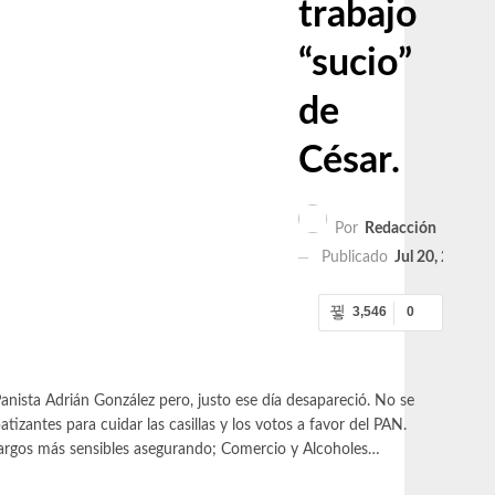
trabajo
“sucio”
de
César.
Por
Redacción
Publicado
Jul 20, 2020
3,546
0
Panista Adrián González pero, justo ese día desapareció. No se
zantes para cuidar las casillas y los votos a favor del PAN.
s cargos más sensibles asegurando; Comercio y Alcoholes…