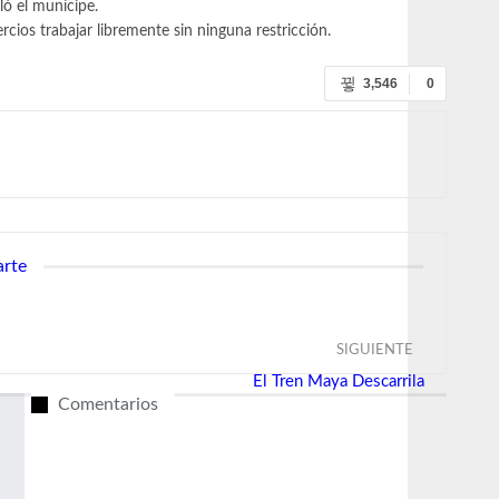
ló el munícipe.
cios trabajar libremente sin ninguna restricción.
3,546
0
arte
SIGUIENTE
El Tren Maya Descarrila
Comentarios