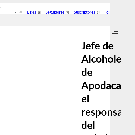
r
Likes
Seguidores
Suscriptores
Followers
Jefe de
Alcoholes
de
Apodaca:
el
responsabl
del