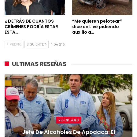
¿ DETRÁS DE CUANTOS
“Me quieren pelotear”
CRÍMENES PODRÍA ESTAR
dice en Live pidiendo
ÉSTA…
auxilio a…
PREVIO
SIGUIENTE
1 De 215
ULTIMAS RESEÑAS
REPORTAJES
Jefe De Alcoholes De Apodaca: El