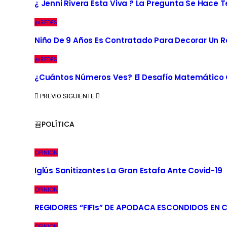
¿ Jenni Rivera Esta Viva ? La Pregunta Se Hace 
@REDES
Niño De 9 Años Es Contratado Para Decorar Un R
@REDES
¿Cuántos Números Ves? El Desafío Matemático Q
PREVIO
SIGUIENTE
POLÍTICA
OPINION
Iglús Sanitizantes La Gran Estafa Ante Covid-19
OPINION
REGIDORES “FIFIs” DE APODACA ESCONDIDOS EN 
OPINION