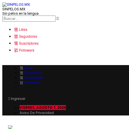
SINPELOS.MX
Sin pelos en la lengua
Likes
Seguidores
Suscriptores
Followers
Likes
Seguidores
Suscriptores
Followers
Ingresar
VIERNES, AGOSTO 7, 2026
Aviso De Privacidad