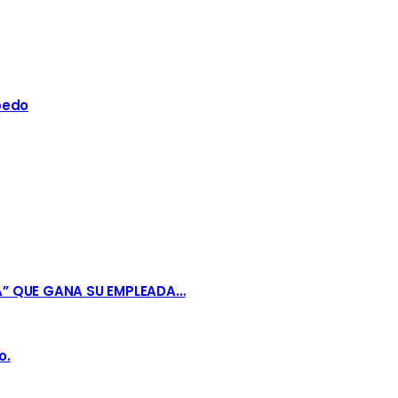
bedo
A” QUE GANA SU EMPLEADA…
o.