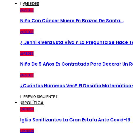
@REDES
@REDES
Niño Con Cáncer Muere En Brazos De Santa…
@REDES
¿ Jenni Rivera Esta Viva ? La Pregunta Se Hace 
@REDES
Niño De 9 Años Es Contratado Para Decorar Un R
@REDES
¿Cuántos Números Ves? El Desafío Matemático Q
PREVIO
SIGUIENTE
POLÍTICA
OPINION
Iglús Sanitizantes La Gran Estafa Ante Covid-19
OPINION