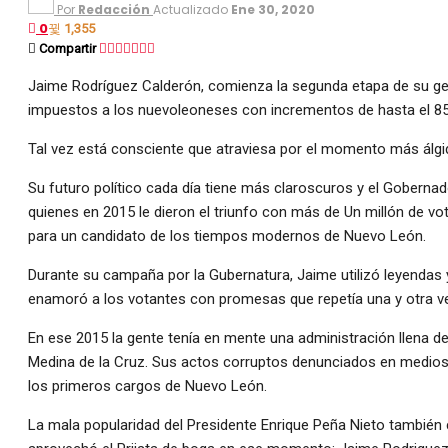
Por
Redacción
Actualizado
Ene 30, 2020
0
1,355
Compartir
Jaime Rodríguez Calderón, comienza la segunda etapa de su gest
impuestos a los nuevoleoneses con incrementos de hasta el 85
Tal vez está consciente que atraviesa por el momento más álgid
Su futuro político cada día tiene más claroscuros y el Goberna
quienes en 2015 le dieron el triunfo con más de Un millón de vot
para un candidato de los tiempos modernos de Nuevo León.
Durante su campaña por la Gubernatura, Jaime utilizó leyendas
enamoró a los votantes con promesas que repetía una y otra v
En ese 2015 la gente tenía en mente una administración llena de
Medina de la Cruz. Sus actos corruptos denunciados en medios
los primeros cargos de Nuevo León.
La mala popularidad del Presidente Enrique Peña Nieto también co