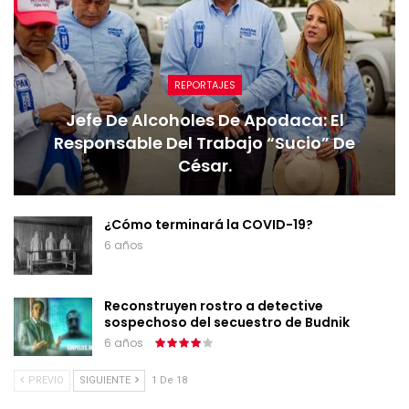
REPORTAJES
Jefe De Alcoholes De Apodaca: El
Responsable Del Trabajo “sucio” De
César.
¿Cómo terminará la COVID-19?
6 años
Reconstruyen rostro a detective
sospechoso del secuestro de Budnik
6 años
PREVIO
SIGUIENTE
1 De 18