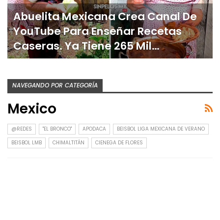
Abuelita Mexicana Crea Canal De
YouTube Para Enseñar Recetas
Caseras. Ya Tiene 265 Mil…
NAVEGANDO POR CATEGORÍA
Mexico
@REDES
"EL BRONCO"
APODACA
BEISBOL LIGA MEXICANA DE VERANO
BEISBOL LMB
CHIMALTITÁN
CIENEGA DE FLORES