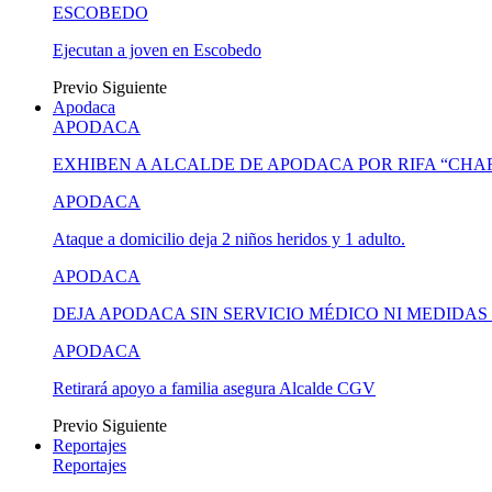
ESCOBEDO
Ejecutan a joven en Escobedo
Previo
Siguiente
Apodaca
APODACA
EXHIBEN A ALCALDE DE APODACA POR RIFA “CH
APODACA
Ataque a domicilio deja 2 niños heridos y 1 adulto.
APODACA
DEJA APODACA SIN SERVICIO MÉDICO NI MEDIDA
APODACA
Retirará apoyo a familia asegura Alcalde CGV
Previo
Siguiente
Reportajes
Reportajes