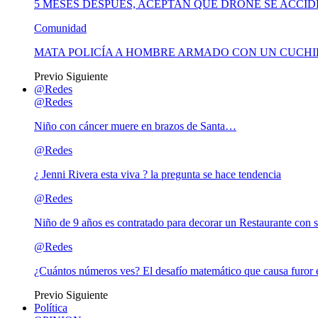
5 MESES DESPUÉS, ACEPTAN QUE DRONE SE ACCI
Comunidad
MATA POLICÍA A HOMBRE ARMADO CON UN CUCHI
Previo
Siguiente
@Redes
@Redes
Niño con cáncer muere en brazos de Santa…
@Redes
¿ Jenni Rivera esta viva ? la pregunta se hace tendencia
@Redes
Niño de 9 años es contratado para decorar un Restaurante con s
@Redes
¿Cuántos números ves? El desafío matemático que causa furor e
Previo
Siguiente
Política