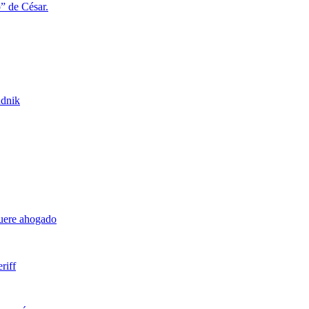
o” de César.
udnik
muere ahogado
riff