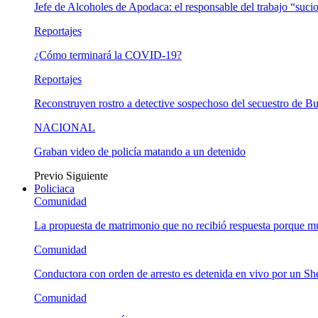
Jefe de Alcoholes de Apodaca: el responsable del trabajo “suci
Reportajes
¿Cómo terminará la COVID-19?
Reportajes
Reconstruyen rostro a detective sospechoso del secuestro de B
NACIONAL
Graban video de policía matando a un detenido
Previo
Siguiente
Policiaca
Comunidad
La propuesta de matrimonio que no recibió respuesta porque 
Comunidad
Conductora con orden de arresto es detenida en vivo por un She
Comunidad