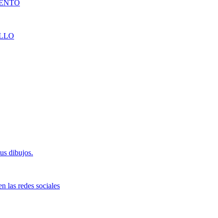
DENTÓ
LLO
us dibujos.
n las redes sociales