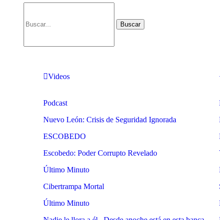
Videos
Podcast
Nuevo León: Crisis de Seguridad Ignorada
ESCOBEDO
Escobedo: Poder Corrupto Revelado
Último Minuto
Cibertrampa Mortal
Último Minuto
Nadie le llora a él.. Desde anoche está en esta banca