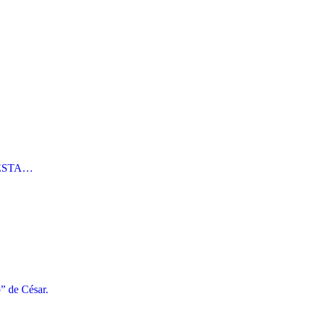
 ÉSTA…
o” de César.