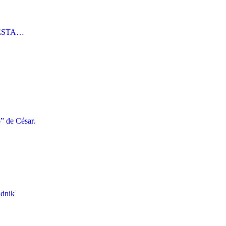
 ÉSTA…
o” de César.
udnik