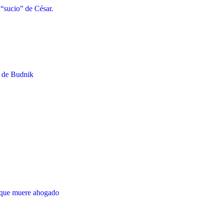
 “sucio” de César.
o de Budnik
orque muere ahogado