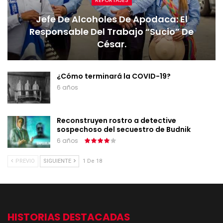
REPORTAJES
Jefe De Alcoholes De Apodaca: El
Responsable Del Trabajo “sucio” De
César.
¿Cómo terminará la COVID-19?
6 años
Reconstruyen rostro a detective
sospechoso del secuestro de Budnik
6 años
PREVIO
SIGUIENTE
1 De 18
HISTORIAS DESTACADAS