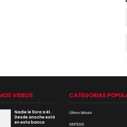
MOS VIDEOS
CATEGORIAS POPUL
Nadie le llora a él..
Último Minuto
Desde anoche está
en esta banca
SINTESIS