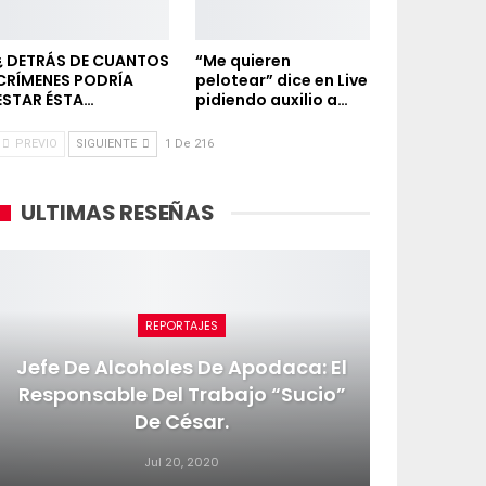
¿ DETRÁS DE CUANTOS
“Me quieren
CRÍMENES PODRÍA
pelotear” dice en Live
ESTAR ÉSTA…
pidiendo auxilio a…
PREVIO
SIGUIENTE
1 De 216
ULTIMAS RESEÑAS
REPORTAJES
Jefe De Alcoholes De Apodaca: El
Responsable Del Trabajo “sucio”
De César.
Jul 20, 2020