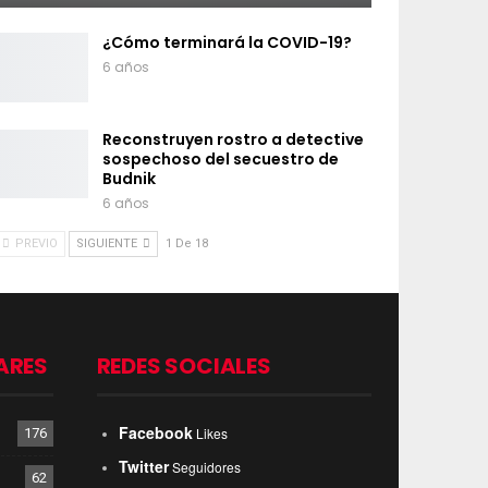
¿Cómo terminará la COVID-19?
6 años
Reconstruyen rostro a detective
sospechoso del secuestro de
Budnik
6 años
PREVIO
SIGUIENTE
1 De 18
ARES
REDES SOCIALES
Facebook
Likes
176
Twitter
Seguidores
62