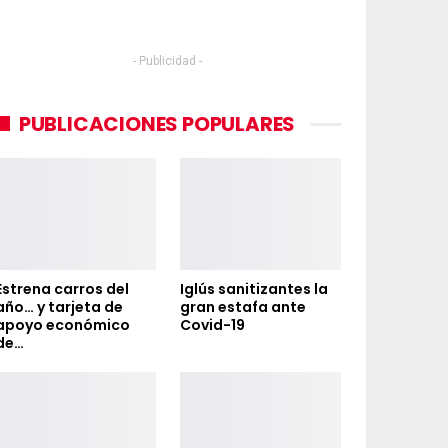
- Publicidad -
PUBLICACIONES POPULARES
Estrena carros del
Iglús sanitizantes la
año… y tarjeta de
gran estafa ante
apoyo económico
Covid-19
de…