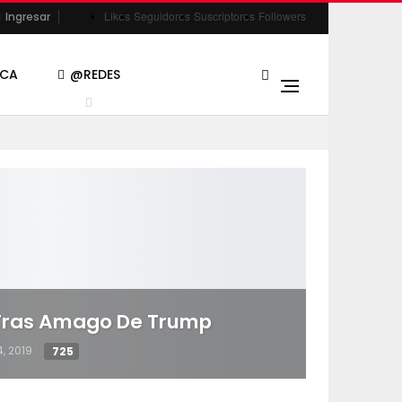
Likes
Seguidores
Suscriptores
Followers
Ingresar
ACA
@REDES
 Tras Amago De Trump
, 2019
725