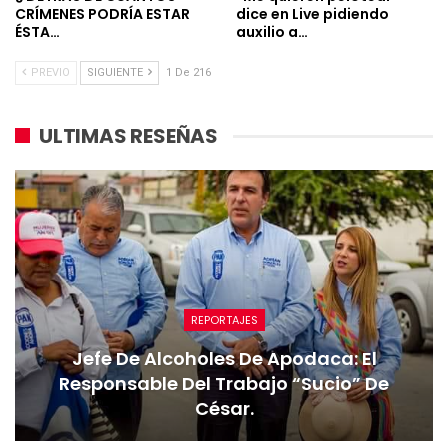
CRÍMENES PODRÍA ESTAR
dice en Live pidiendo
ÉSTA…
auxilio a…
PREVIO
SIGUIENTE
1 De 216
ULTIMAS RESEÑAS
REPORTAJES
Jefe De Alcoholes De Apodaca: El
Responsable Del Trabajo “sucio” De
César.