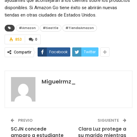
ayudantes que aconsejarán a los clientes sobre los productos
disponibles. Si Amazon Go tiene éxito se abrirán nuevas
tiendas en otras ciudades de Estados Unidos.
#Amazon
#Seattle
#TiendaAmazon
853
0
Facebook
Twitter
Compartir
Miguelrmz_
PREVIO
SIGUIENTE
SCJN concede
Clara Luz protege a
amparo a estudiante
su marido mientras