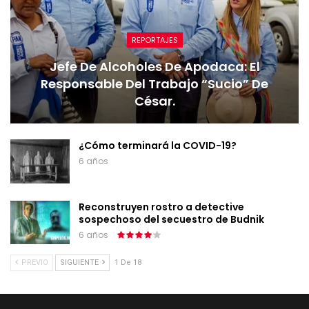
REPORTAJES
Jefe De Alcoholes De Apodaca: El
Responsable Del Trabajo “sucio” De
César.
¿Cómo terminará la COVID-19?
6 años
Reconstruyen rostro a detective
sospechoso del secuestro de Budnik
6 años
PREVIO
SIGUIENTE
1 De 18