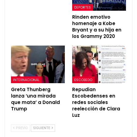
DEPORTES
Rinden emotivo
homenaje a Kobe
Bryant y a su hija en
los Grammy 2020
INTERNACIONAL
ESCOBEDO
Greta Thunberg
Repudian
lanza ‘una mirada
Escobedenses en
que mata’ a Donald
redes sociales
Trump
reelección de Clara
Luz
PREVIO
SIGUIENTE