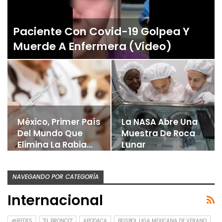
Paciente Con Covid-19 Golpea Y
Muerde A Enfermera (video)
México, Primer País
La NASA Abre Una
Del Mundo Que
Muestra De Roca
Elimina La Rabia…
Lunar
NAVEGANDO POR CATEGORÍA
Internacional
@REDES
"EL BRONCO"
APODACA
BEISBOL LIGA MEXICANA DE VERANO