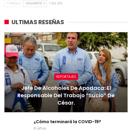
PREVIO
SIGUIENTE
1 De 216
ULTIMAS RESEÑAS
REPORTAJES
Jefe De Alcoholes De Apodaca: El
Responsable Del Trabajo “sucio” De
César.
¿Cómo terminará la COVID-19?
6 años