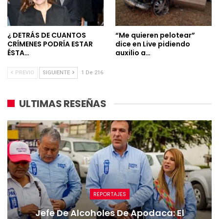
¿ DETRÁS DE CUANTOS
“Me quieren pelotear”
CRÍMENES PODRÍA ESTAR
dice en Live pidiendo
ÉSTA…
auxilio a…
PREVIO
SIGUIENTE
1 De 216
ULTIMAS RESEÑAS
REPORTAJES
Jefe De Alcoholes De Apodaca: El