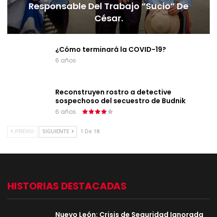
Responsable Del Trabajo “sucio” De
César.
¿Cómo terminará la COVID-19?
6 años
Reconstruyen rostro a detective
sospechoso del secuestro de Budnik
6 años
PREVIO
SIGUIENTE
1 De 18
HISTORIAS DESTACADAS
Nuevo León: Crisis de Seguridad Ignorada