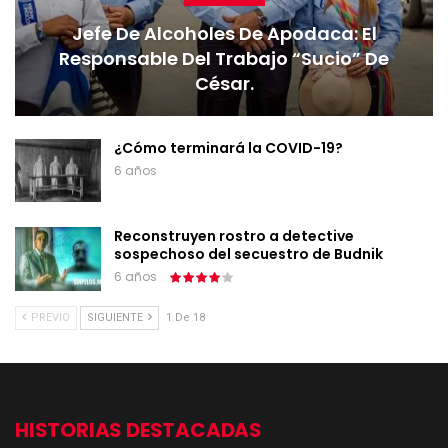
Jefe De Alcoholes De Apodaca: El
Responsable Del Trabajo “sucio” De
César.
¿Cómo terminará la COVID-19?
6 años
Reconstruyen rostro a detective
sospechoso del secuestro de Budnik
6 años
PREVIO
SIGUIENTE
1 De 18
HISTORIAS DESTACADAS