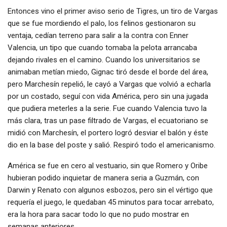
Entonces vino el primer aviso serio de Tigres, un tiro de Vargas
que se fue mordiendo el palo, los felinos gestionaron su
ventaja, cedían terreno para salir a la contra con Enner
Valencia, un tipo que cuando tomaba la pelota arrancaba
dejando rivales en el camino. Cuando los universitarios se
animaban metían miedo, Gignac tiró desde el borde del área,
pero Marchesín repelió, le cayó a Vargas que volvió a echarla
por un costado, seguí con vida América, pero sin una jugada
que pudiera meterles a la serie. Fue cuando Valencia tuvo la
más clara, tras un pase filtrado de Vargas, el ecuatoriano se
midió con Marchesín, el portero logró desviar el balón y éste
dio en la base del poste y salió. Respiró todo el americanismo.
América se fue en cero al vestuario, sin que Romero y Oribe
hubieran podido inquietar de manera seria a Guzmán, con
Darwin y Renato con algunos esbozos, pero sin el vértigo que
requería el juego, le quedaban 45 minutos para tocar arrebato,
era la hora para sacar todo lo que no pudo mostrar en
semanas anteriores.