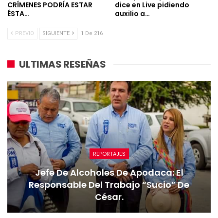
CRÍMENES PODRÍA ESTAR
dice en Live pidiendo
ÉSTA…
auxilio a…
PREVIO
SIGUIENTE
1 De 216
ULTIMAS RESEÑAS
REPORTAJES
Jefe De Alcoholes De Apodaca: El
Responsable Del Trabajo “sucio” De
César.