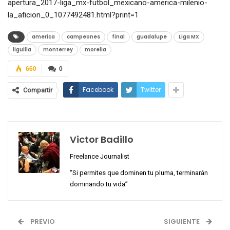
apertura_2017-liga_mx-futbol_mexicano-america-milenio-
la_aficion_0_1077492481.html?print=1
america
campeones
final
guadalupe
Liga MX
liguilla
monterrey
morelia
660
0
Facebook
Twitter
Compartir
Victor Badillo
Freelance Journalist
“Si permites que dominen tu pluma, terminarán
dominando tu vida”
PREVIO
SIGUIENTE