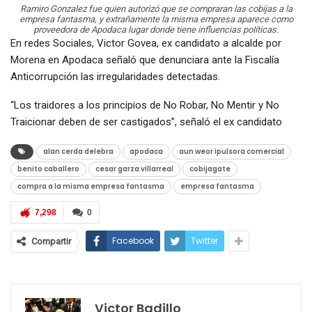
Ramiro Gonzalez fue quien autorizó que se compraran las cobijas a la
empresa fantasma, y extrañamente la misma empresa aparece como
proveedora de Apodaca lugar donde tiene influencias políticas.
En redes Sociales, Victor Govea, ex candidato a alcalde por
Morena en Apodaca señaló que denunciara ante la Fiscalía
Anticorrupción las irregularidades detectadas.
“Los traidores a los principios de No Robar, No Mentir y No
Traicionar deben de ser castigados”, señaló el ex candidato
alan cerda delebra
apodaca
aun weor ipulsora comercial
benito caballero
cesar garza villarreal
cobijagate
compra a la misma empresa fantasma
empresa fantasma
7,298
0
Facebook
Twitter
Compartir
Victor Badillo