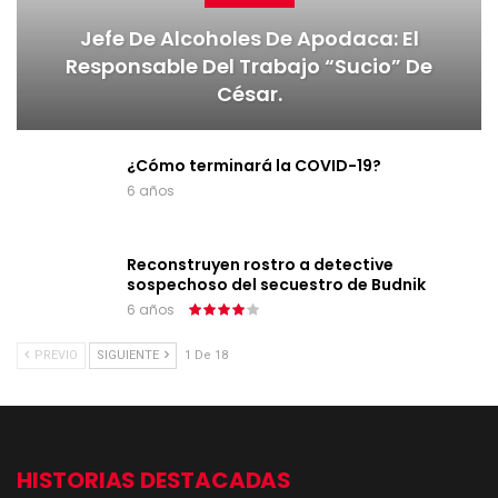
Jefe De Alcoholes De Apodaca: El
Responsable Del Trabajo “sucio” De
César.
¿Cómo terminará la COVID-19?
6 años
Reconstruyen rostro a detective
sospechoso del secuestro de Budnik
6 años
PREVIO
SIGUIENTE
1 De 18
HISTORIAS DESTACADAS