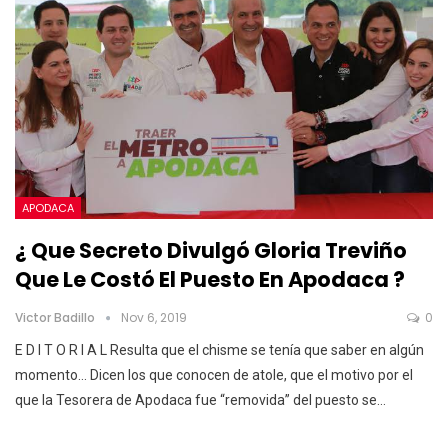
APODACA
¿ Que Secreto Divulgó Gloria Treviño
Que Le Costó El Puesto En Apodaca ?
Victor Badillo
Nov 6, 2019
0
E D I T O R I A L
Resulta que el chisme se tenía que saber en algún
momento… Dicen los que conocen de atole, que el motivo por el
que la Tesorera de Apodaca fue “removida” del puesto se
…