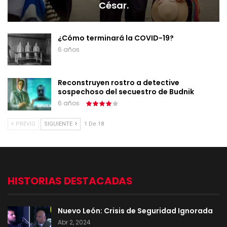
César.
¿Cómo terminará la COVID-19?
6 años
Reconstruyen rostro a detective
sospechoso del secuestro de Budnik
6 años
PREVIO
SIGUIENTE
1 De 18
HISTORIAS DESTACADAS
Nuevo León: Crisis de Seguridad Ignorada
Abr 2, 2024