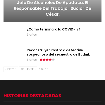
Jefe De Alcoholes De Apodaca: El
Responsable Del Trabajo “sucio” De
César.
¿Cómo terminará la COVID-19?
6 años
Reconstruyen rostro a detective
sospechoso del secuestro de Budnik
6 años
PREVIO
SIGUIENTE
1 De 18
HISTORIAS DESTACADAS