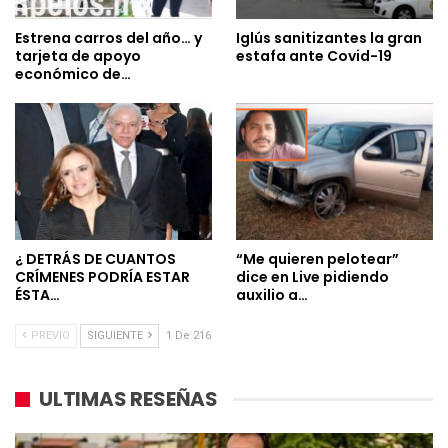
Estrena carros del año… y
Iglús sanitizantes la gran
tarjeta de apoyo
estafa ante Covid-19
económico de…
¿ DETRÁS DE CUANTOS
“Me quieren pelotear”
CRÍMENES PODRÍA ESTAR
dice en Live pidiendo
ÉSTA…
auxilio a…
PREVIO
SIGUIENTE
1 De 216
ULTIMAS RESEÑAS