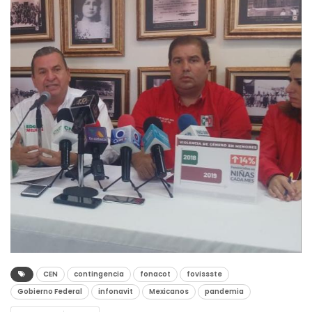
CEN
contingencia
fonacot
fovissste
Gobierno Federal
infonavit
Mexicanos
pandemia