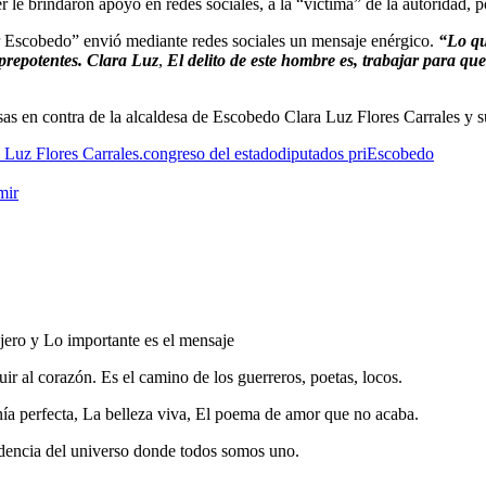
er le brindaron apoyo en redes sociales, a la “víctima” de la autoridad, p
or Escobedo” envió mediante redes sociales un mensaje enérgico.
“Lo que
 prepotentes. Clara Luz
,
El delito de este hombre es, trabajar para q
sas en contra de la alcaldesa de Escobedo Clara Luz Flores Carrales y s
 Luz Flores Carrales.
congreso del estado
diputados pri
Escobedo
mir
ero y Lo importante es el mensaje
ir al corazón. Es el camino de los guerreros, poetas, locos.
onía perfecta, La belleza viva, El poema de amor que no acaba.
cadencia del universo donde todos somos uno.