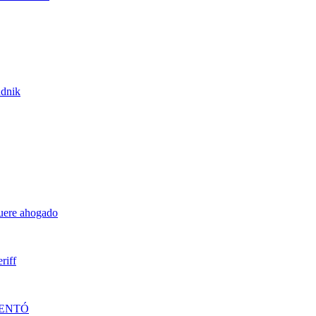
udnik
muere ahogado
riff
DENTÓ