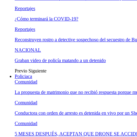
Reportajes
¿Cómo terminará la COVID-19?
Reportajes
Reconstruyen rostro a detective sospechoso del secuestro de B
NACIONAL
Graban video de policía matando a un detenido
Previo
Siguiente
Policiaca
Comunidad
La propuesta de matrimonio que no recibió respuesta porque 
Comunidad
Conductora con orden de arresto es detenida en vivo por un She
Comunidad
5 MESES DESPUÉS, ACEPTAN QUE DRONE SE ACCI