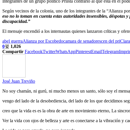
Integrantes de un grupo político Priista contrario al que está en el pod
Según vecinos de la colonia, uno de los integrantes de la “Alianza p
eso no lo toman en cuenta estas autoridades insensibles, déspotas y
discapacidad.”
El mensaje encendió a los internautas quienes lanzaron críticas y ofen
abel guerra
Alianza por Escobedo
camara de senadores
cen del pri
Clara
0
1,026
Compartir
Facebook
Twitter
WhatsApp
Pinterest
Email
Telegram
Impri
José Juan Treviño
No soy chamán, ni gurú, ni mucho menos un santo, sólo soy el mensaj
vengo del lado de la desobediencia, del lado de los que decidimos segu
creo que la vida es es la obra de arte en movimiento eterno, La sincr
Ver la vida con ojos de belleza y arte es conectarse a la vibración y 