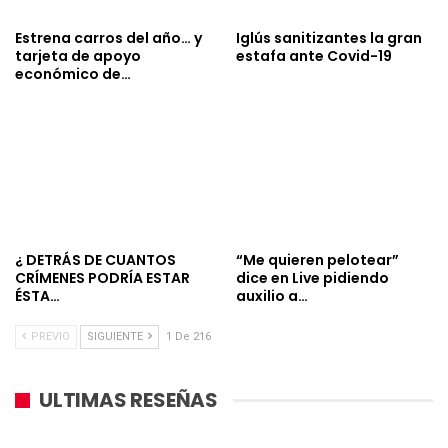
Estrena carros del año… y
Iglús sanitizantes la gran
tarjeta de apoyo
estafa ante Covid-19
económico de…
¿ DETRÁS DE CUANTOS
“Me quieren pelotear”
CRÍMENES PODRÍA ESTAR
dice en Live pidiendo
ÉSTA…
auxilio a…
PREVIO
SIGUIENTE
1 De 216
ULTIMAS RESEÑAS