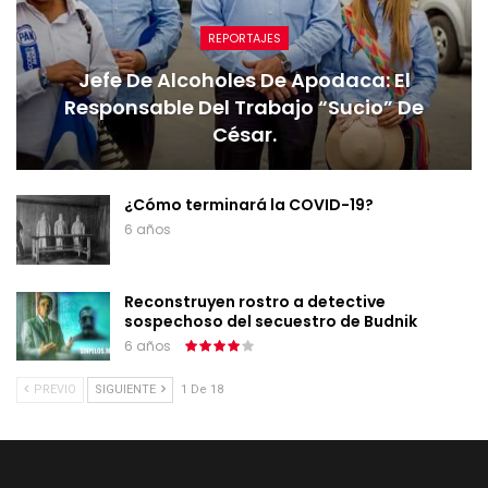
REPORTAJES
Jefe De Alcoholes De Apodaca: El
Responsable Del Trabajo “sucio” De
César.
¿Cómo terminará la COVID-19?
6 años
Reconstruyen rostro a detective
sospechoso del secuestro de Budnik
6 años
PREVIO
SIGUIENTE
1 De 18