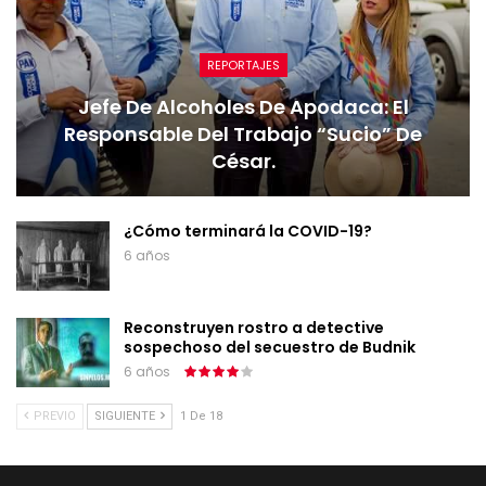
REPORTAJES
Jefe De Alcoholes De Apodaca: El
Responsable Del Trabajo “sucio” De
César.
¿Cómo terminará la COVID-19?
6 años
Reconstruyen rostro a detective
sospechoso del secuestro de Budnik
6 años
PREVIO
SIGUIENTE
1 De 18