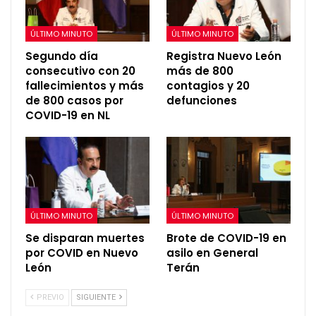
ÚLTIMO MINUTO
ÚLTIMO MINUTO
Segundo día
Registra Nuevo León
consecutivo con 20
más de 800
fallecimientos y más
contagios y 20
de 800 casos por
defunciones
COVID-19 en NL
ÚLTIMO MINUTO
ÚLTIMO MINUTO
Se disparan muertes
Brote de COVID-19 en
por COVID en Nuevo
asilo en General
León
Terán
PREVIO
SIGUIENTE