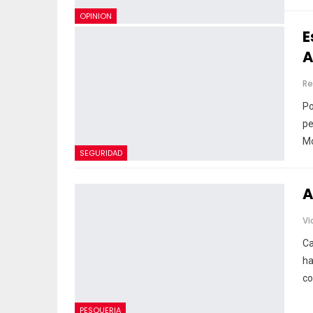
OPINION
E
A
Re
Po
pe
Mo
SEGURIDAD
A
Vi
Ca
ha
co
PESQUERIA