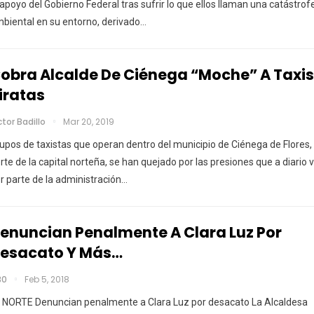
 apoyo del Gobierno Federal tras sufrir lo que ellos llaman una catástrof
biental en su entorno, derivado
…
obra Alcalde De Ciénega “moche” A Taxis
iratas
ctor Badillo
Mar 20, 2019
upos de taxistas que operan dentro del municipio de Ciénega de Flores, 
rte de la capital norteña, se han quejado por las presiones que a diario 
r parte de la administración…
enuncian Penalmente A Clara Luz Por
esacato Y Más…
30
Feb 5, 2018
 NORTE Denuncian penalmente a Clara Luz por desacato La Alcaldesa