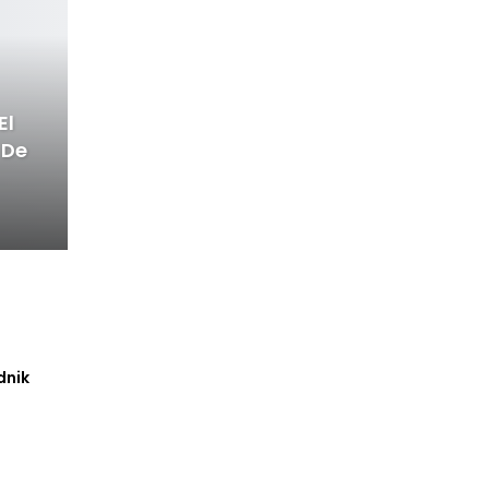
El
 De
dnik