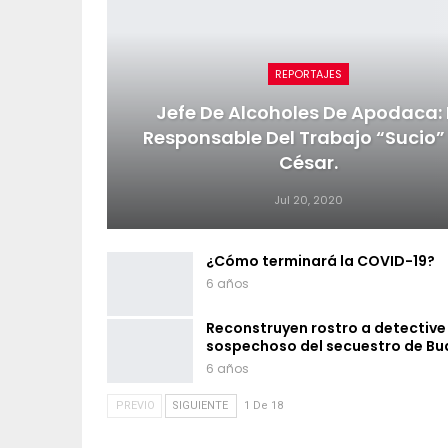
REPORTAJES
Jefe De Alcoholes De Apodaca: 
Responsable Del Trabajo “sucio”
César.
Jul 20, 2020
¿Cómo terminará la COVID-19?
6 años
Reconstruyen rostro a detective
sospechoso del secuestro de Bu
6 años
PREVIO
SIGUIENTE
1 De 18