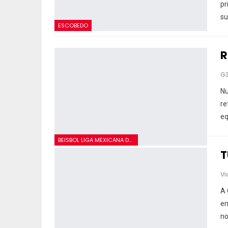
pr
su
ESCOBEDO
R
G
Nu
re
eq
BEISBOL LIGA MEXICANA DE VERANO
T
Vi
A 
em
no