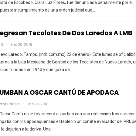
iista de Escobedo, Clara Luz Flores, fue denunciada penalmente por el
puesto incumplimiento de una orden judicial que…
egresan Tecolotes De Dos Laredos A LMB
30
Ene 26, 2018
evo Laredo, Tamps. (lmb.com.mx) 22 de enero.- Este lunes se oficializó
torno a la Liga Mexicana de Beisbol de los Tecolotes de Nuevo Laredo, u
uipo fundado en 1940 y que goza de…
UMBAN A OSCAR CANTÚ DE APODACA
ctor Badillo
Ene 23, 2018
Oscar Cantú no le favorecerá el partido con una reelección tras carecer
patía con los apodaquenses estableció un comité evaluador del PRI, p
 lo dejarían a la deriva. Una…