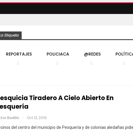
a Etiqueta
REPORTAJES
POLICIACA
@REDES
POLÍTIC
esquicia Tiradero A Cielo Abierto En
esquería
ctor Badillo
Oct 13, 2019
cinos del centro del municipio de Pesquería y de colonias aledañas pidi