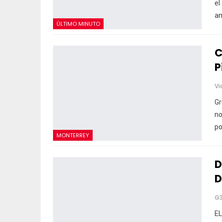
el
am
ÚLTIMO MINUTO
C
P
Vi
Gr
no
po
MONTERREY
D
D
G
EL