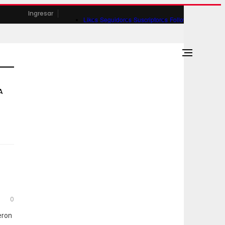
Ingresar
Likes
Seguidores
Suscriptores
Followers
A
0
eron