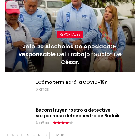
REPORTAJES
Jefe De Alcoholes De Apodaca: El
Responsable Del Trabajo “sucio” De
César.
¿Cómo terminará la COVID-19?
6 años
Reconstruyen rostro a detective
sospechoso del secuestro de Budnik
6 años
PREVIO
SIGUIENTE
1 De 18