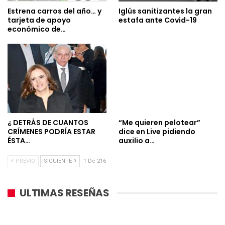
Estrena carros del año… y
Iglús sanitizantes la gran
tarjeta de apoyo
estafa ante Covid-19
económico de…
¿ DETRÁS DE CUANTOS
“Me quieren pelotear”
CRÍMENES PODRÍA ESTAR
dice en Live pidiendo
ÉSTA…
auxilio a…
PREVIO
SIGUIENTE
1 De 216
ULTIMAS RESEÑAS