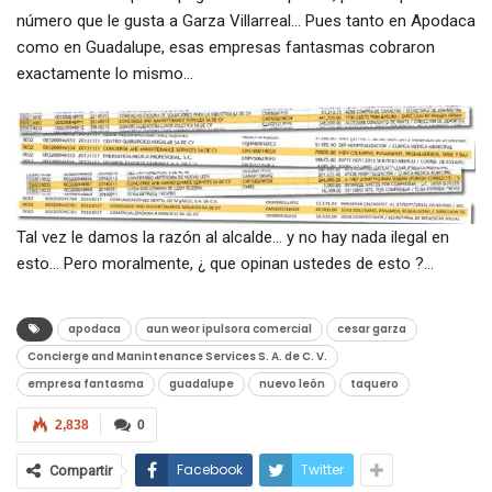
número que le gusta a Garza Villarreal… Pues tanto en Apodaca
como en Guadalupe, esas empresas fantasmas cobraron
exactamente lo mismo…
Tal vez le damos la razón al alcalde… y no hay nada ilegal en
esto… Pero moralmente, ¿ que opinan ustedes de esto ?…
apodaca
aun weor ipulsora comercial
cesar garza
Concierge and Manintenance Services S. A. de C. V.
empresa fantasma
guadalupe
nuevo león
taquero
2,838
0
Facebook
Twitter
Compartir