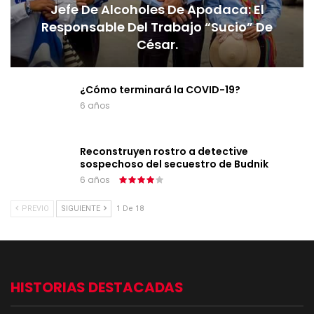
Jefe De Alcoholes De Apodaca: El
Responsable Del Trabajo “sucio” De
César.
¿Cómo terminará la COVID-19?
6 años
Reconstruyen rostro a detective
sospechoso del secuestro de Budnik
6 años
PREVIO
SIGUIENTE
1 De 18
HISTORIAS DESTACADAS