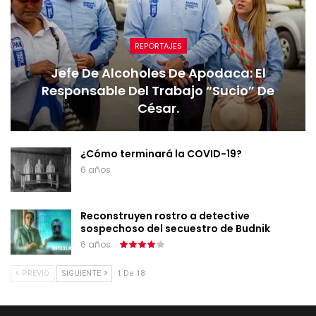
REPORTAJES
Jefe De Alcoholes De Apodaca: El
Responsable Del Trabajo “sucio” De
César.
¿Cómo terminará la COVID-19?
6 años
Reconstruyen rostro a detective
sospechoso del secuestro de Budnik
6 años
PREVIO
SIGUIENTE
1 De 18