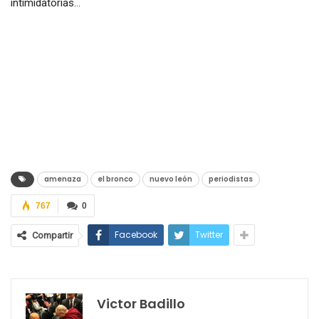
intimidatorias…
amenaza
el bronco
nuevo león
periodistas
767
0
Facebook
Twitter
Compartir
Victor Badillo