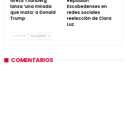
Greta Thunberg
Repudian
lanza ‘una mirada
Escobedenses en
que mata’ a Donald
redes sociales
Trump
reelección de Clara
Luz
PREVIO
SIGUIENTE
COMENTARIOS