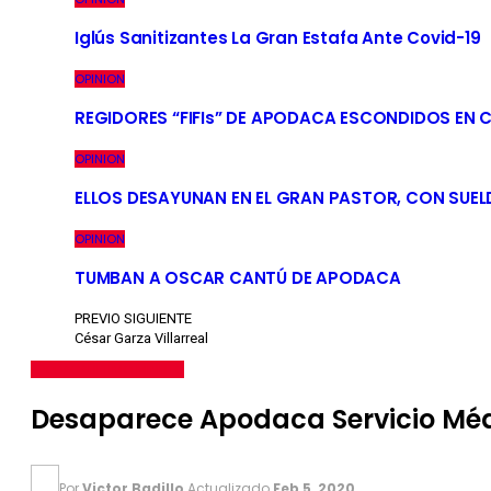
Iglús Sanitizantes La Gran Estafa Ante Covid-19
OPINION
REGIDORES “FIFIs” DE APODACA ESCONDIDOS EN 
OPINION
ELLOS DESAYUNAN EN EL GRAN PASTOR, CON SUEL
OPINION
TUMBAN A OSCAR CANTÚ DE APODACA
PREVIO
SIGUIENTE
César Garza Villarreal
APODACA
ÚLTIMO MINUTO
Desaparece Apodaca Servicio Méd
Por
Victor Badillo
Actualizado
Feb 5, 2020