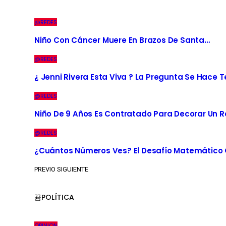
@REDES
Niño Con Cáncer Muere En Brazos De Santa…
@REDES
¿ Jenni Rivera Esta Viva ? La Pregunta Se Hace 
@REDES
Niño De 9 Años Es Contratado Para Decorar Un R
@REDES
¿Cuántos Números Ves? El Desafío Matemático Q
PREVIO
SIGUIENTE
POLÍTICA
OPINION