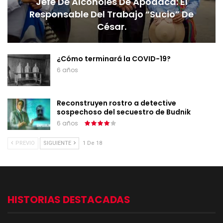
Jefe De Alcoholes De Apodaca: El
Responsable Del Trabajo “sucio” De
César.
¿Cómo terminará la COVID-19?
6 años
Reconstruyen rostro a detective
sospechoso del secuestro de Budnik
6 años
PREVIO
SIGUIENTE
1 De 18
HISTORIAS DESTACADAS