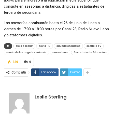
apoyo para el ingreso a la educación media superior, que
consiste en asesorías a distancia, dirigidas a estudiantes de
tercero de secundaria.
Las asesorías continuarán hasta el 26 de junio de lunes a
viernes de 17:00 a 18:00 horas por Canal 28, Radio Nuevo León
y plataformas digitales.
ciclo escolar
covid-19
educacion basica
escuela TV
maria de los angeles errisuriz
nuevo león
Secretaria de Educacion
880
0
Facebook
Twitter
Compartir
Leslie Sterling