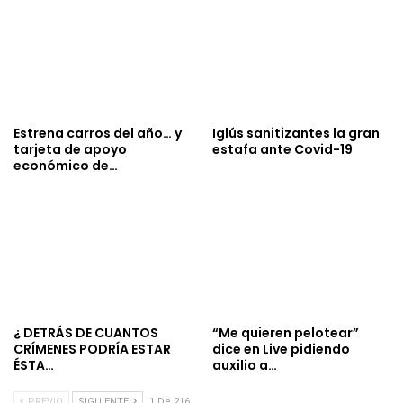
Estrena carros del año… y
Iglús sanitizantes la gran
tarjeta de apoyo
estafa ante Covid-19
económico de…
¿ DETRÁS DE CUANTOS
“Me quieren pelotear”
CRÍMENES PODRÍA ESTAR
dice en Live pidiendo
ÉSTA…
auxilio a…
PREVIO
SIGUIENTE
1 De 216