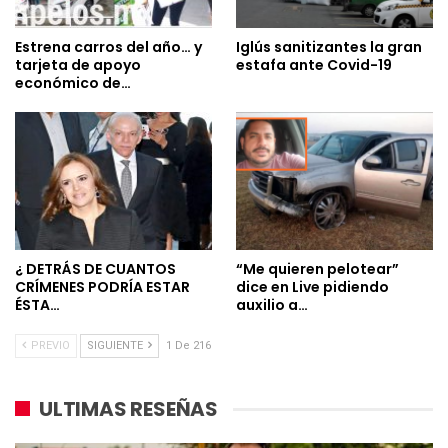
Estrena carros del año… y
Iglús sanitizantes la gran
tarjeta de apoyo
estafa ante Covid-19
económico de…
¿ DETRÁS DE CUANTOS
“Me quieren pelotear”
CRÍMENES PODRÍA ESTAR
dice en Live pidiendo
ÉSTA…
auxilio a…
PREVIO
SIGUIENTE
1 De 216
ULTIMAS RESEÑAS