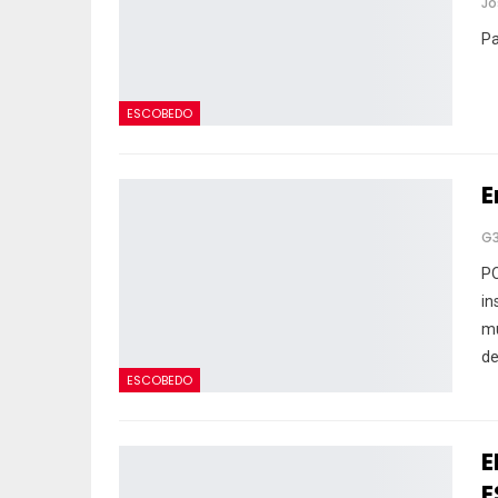
Pa
ESCOBEDO
E
G
PO
in
mu
d
ESCOBEDO
E
E