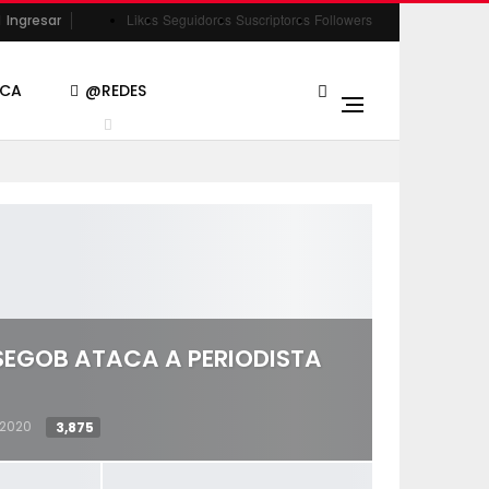
Likes
Seguidores
Suscriptores
Followers
Ingresar
ACA
@REDES
SEGOB ATACA A PERIODISTA
 2020
3,875