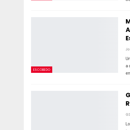
M
A
E
Un
a 
ESCOBEDO
en
G
R
G
Lo