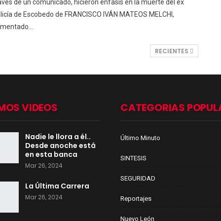
avés de un comunicado, hicieron énfasis en la muerte del ex
licía de Escobedo de FRANCISCO IVÁN MATEOS MELCHI,
omentado…
RECIENTES
MOS VIDEOS
CATEGORIAS POPUL
Nadie le llora a él..
Último Minuto
Desde anoche está
en esta banca
SINTESIS
Mar 26, 2024
SEGURIDAD
La Última Carrera
Mar 26, 2024
Reportajes
Nuevo León