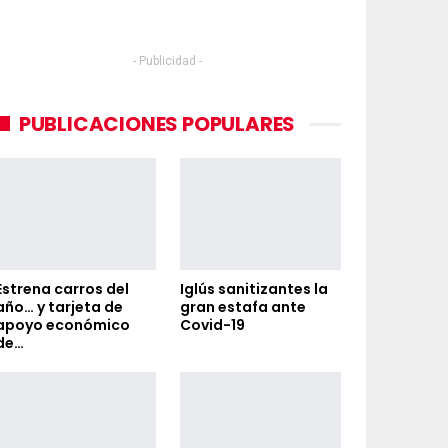
- Publicidad -
PUBLICACIONES POPULARES
Estrena carros del
Iglús sanitizantes la
año… y tarjeta de
gran estafa ante
apoyo económico
Covid-19
de…