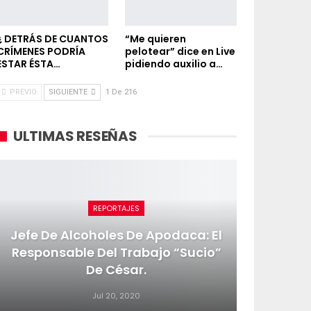
¿ DETRÁS DE CUANTOS
“Me quieren
CRÍMENES PODRÍA
pelotear” dice en Live
ESTAR ÉSTA…
pidiendo auxilio a…
PREVIO
SIGUIENTE
1 De 216
ULTIMAS RESEÑAS
REPORTAJES
Jefe De Alcoholes De Apodaca: El
Responsable Del Trabajo “sucio”
De César.
Jul 20, 2020