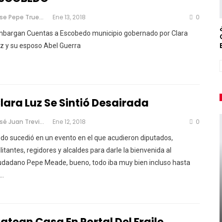
Jose Pepe Trueno
Ene 13, 2018
0
bargan Cuentas a Escobedo municipio gobernado por Clara
z y su esposo Abel Guerra
lara Luz Se Sintió Desairada
José Juan Treviño
Ene 12, 2018
0
do sucedió en un evento en el que acudieron diputados,
litantes, regidores y alcaldes para darle la bienvenida al
udadano Pepe Meade, bueno, todo iba muy bien incluso hasta
 …
atean Casa En Portal Del Fraile