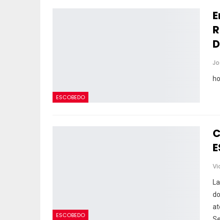
E
R
D
ho
ESCOBEDO
C
E
Vi
La
do
at
ESCOBEDO
S