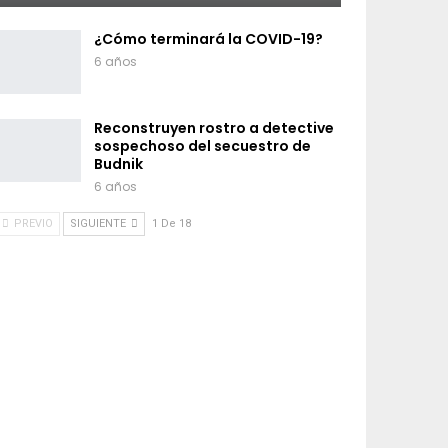
¿Cómo terminará la COVID-19?
6 años
Reconstruyen rostro a detective
sospechoso del secuestro de
Budnik
6 años
PREVIO
SIGUIENTE
1 De 18