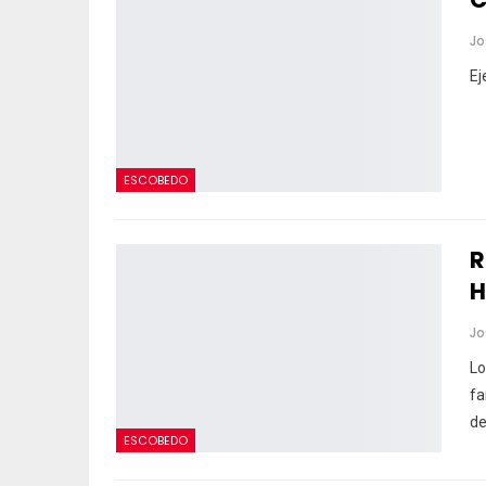
Ej
ESCOBEDO
R
H
Lo
fa
de
ESCOBEDO