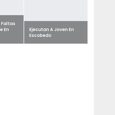
 Faltas
e En
Ejecutan A Joven En
Escobedo