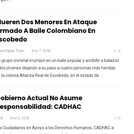
ueren Dos Menores En Ataque
rmado A Baile Colombiano En
scobedo
Jose Pepe Trueno
Ene 7, 2018
0
 grupo criminal irrumpió en un baile popular y acribilló a balazos
dos jóvenes dejando a su paso a cuatro personas más heridas
 la colonia Alianza Real de Escobedo, en el estado de…
obierno Actual No Asume
esponsabilidad: CADHAC
30
Ene 3, 2018
0
s Ciudadanos en Apoyo a los Derechos Humanos, CADHAC a