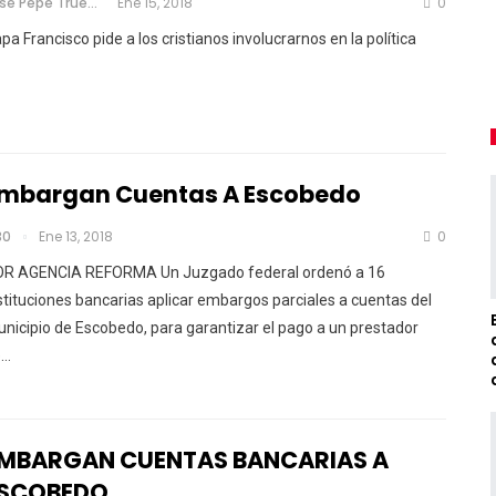
Jose Pepe Trueno
Ene 15, 2018
0
pa Francisco pide a los cristianos involucrarnos en la política
mbargan Cuentas A Escobedo
30
Ene 13, 2018
0
R AGENCIA REFORMA Un Juzgado federal ordenó a 16
stituciones bancarias aplicar embargos parciales a cuentas del
nicipio de Escobedo, para garantizar el pago a un prestador
e…
MBARGAN CUENTAS BANCARIAS A
SCOBEDO