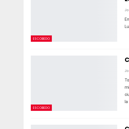
Em
Lu
ESCOBEDO
C
To
mi
ci
la
ESCOBEDO
C