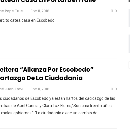
Jose Pepe Trueno
Ene 11, 2018
0
ercito catea casa en Escobedo
eitera “Alianza Por Escobedo”
artazgo De La Ciudadanía
José Juan Treviño
Ene 11, 2018
0
s ciudadanos de Escobedo ya están hartos del cacicazgo de las
milias de Abel Guerra y Clara Luz Flores,"Son casi treinta años
 malos gobiernos." “La ciudadanía exige un cambio de…