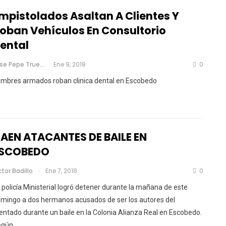
mpistolados Asaltan A Clientes Y
oban Vehículos En Consultorio
ental
Jose Pepe Trueno
Ene 9, 2018
0
mbres armados roban clinica dental en Escobedo
AEN ATACANTES DE BAILE EN
SCOBEDO
ctor Badillo
Ene 7, 2018
0
 policía Ministerial logró detener durante la mañana de este
mingo a dos hermanos acusados de ser los autores del
entado durante un baile en la Colonia Alianza Real en Escobedo.
egún…