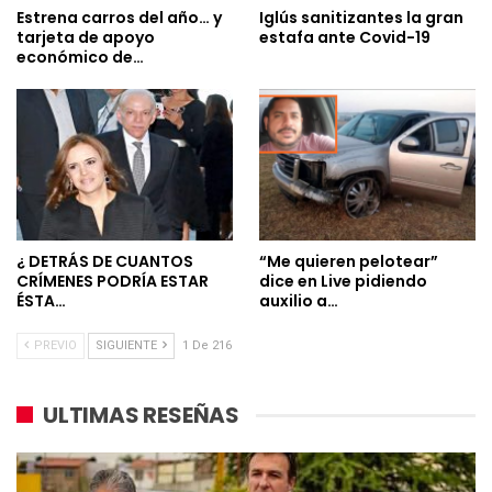
Estrena carros del año… y
Iglús sanitizantes la gran
tarjeta de apoyo
estafa ante Covid-19
económico de…
¿ DETRÁS DE CUANTOS
“Me quieren pelotear”
CRÍMENES PODRÍA ESTAR
dice en Live pidiendo
ÉSTA…
auxilio a…
PREVIO
SIGUIENTE
1 De 216
ULTIMAS RESEÑAS