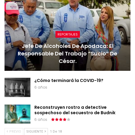
REPORTAJES
Jefe De Alcoholes De Apodaca: El
Responsable Del Trabajo “sucio” De
César.
¿Cómo terminará la COVID-19?
6 años
Reconstruyen rostro a detective
sospechoso del secuestro de Budnik
6 años
PREVIO
SIGUIENTE
1 De 18