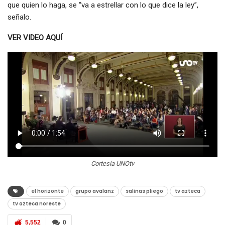
que quien lo haga, se “va a estrellar con lo que dice la ley”,
señalo.
VER VIDEO AQUÍ
Cortesía UNOtv
el horizonte
grupo avalanz
salinas pliego
tv azteca
tv azteca noreste
5,552
0