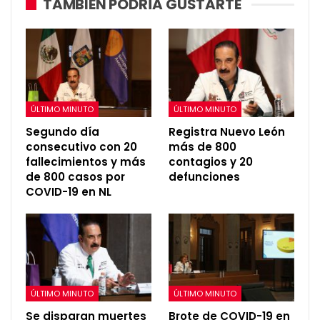
TAMBIÉN PODRÍA GUSTARTE
ÚLTIMO MINUTO
ÚLTIMO MINUTO
Segundo día
Registra Nuevo León
consecutivo con 20
más de 800
fallecimientos y más
contagios y 20
de 800 casos por
defunciones
COVID-19 en NL
ÚLTIMO MINUTO
ÚLTIMO MINUTO
Se disparan muertes
Brote de COVID-19 en