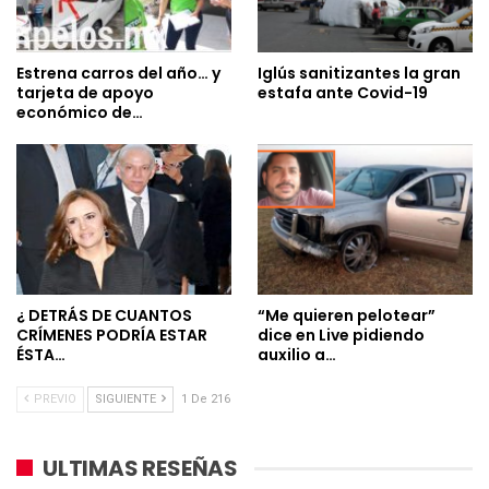
Estrena carros del año… y
Iglús sanitizantes la gran
tarjeta de apoyo
estafa ante Covid-19
económico de…
¿ DETRÁS DE CUANTOS
“Me quieren pelotear”
CRÍMENES PODRÍA ESTAR
dice en Live pidiendo
ÉSTA…
auxilio a…
PREVIO
SIGUIENTE
1 De 216
ULTIMAS RESEÑAS