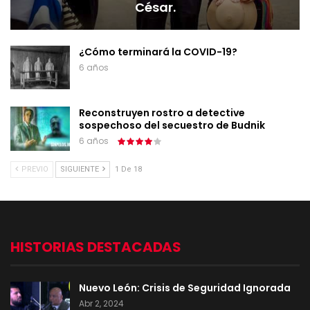
César.
¿Cómo terminará la COVID-19?
6 años
Reconstruyen rostro a detective
sospechoso del secuestro de Budnik
6 años
PREVIO
SIGUIENTE
1 De 18
HISTORIAS DESTACADAS
Nuevo León: Crisis de Seguridad Ignorada
Abr 2, 2024