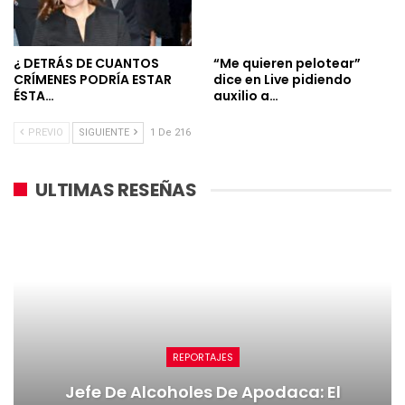
¿ DETRÁS DE CUANTOS
“Me quieren pelotear”
CRÍMENES PODRÍA ESTAR
dice en Live pidiendo
ÉSTA…
auxilio a…
PREVIO
SIGUIENTE
1 De 216
ULTIMAS RESEÑAS
REPORTAJES
Jefe De Alcoholes De Apodaca: El