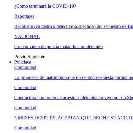
¿Cómo terminará la COVID-19?
Reportajes
Reconstruyen rostro a detective sospechoso del secuestro de B
NACIONAL
Graban video de policía matando a un detenido
Previo
Siguiente
Policiaca
Comunidad
La propuesta de matrimonio que no recibió respuesta porque 
Comunidad
Conductora con orden de arresto es detenida en vivo por un She
Comunidad
5 MESES DESPUÉS, ACEPTAN QUE DRONE SE ACCI
Comunidad