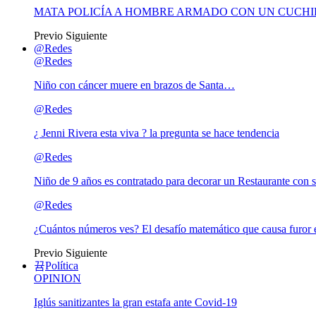
MATA POLICÍA A HOMBRE ARMADO CON UN CUCHI
Previo
Siguiente
@Redes
@Redes
Niño con cáncer muere en brazos de Santa…
@Redes
¿ Jenni Rivera esta viva ? la pregunta se hace tendencia
@Redes
Niño de 9 años es contratado para decorar un Restaurante con s
@Redes
¿Cuántos números ves? El desafío matemático que causa furor e
Previo
Siguiente
Política
OPINION
Iglús sanitizantes la gran estafa ante Covid-19