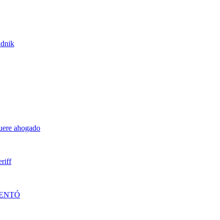
udnik
muere ahogado
riff
DENTÓ