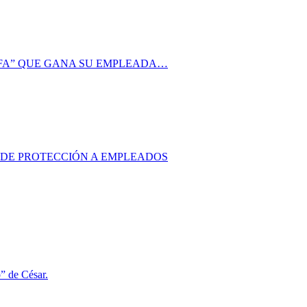
AFA” QUE GANA SU EMPLEADA…
S DE PROTECCIÓN A EMPLEADOS
o” de César.